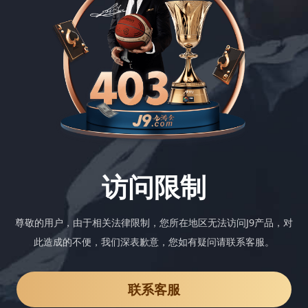
访问限制
尊敬的用户，由于相关法律限制，您所在地区无法访问J9产品，对
此造成的不便，我们深表歉意，您如有疑问请联系客服。
联系客服